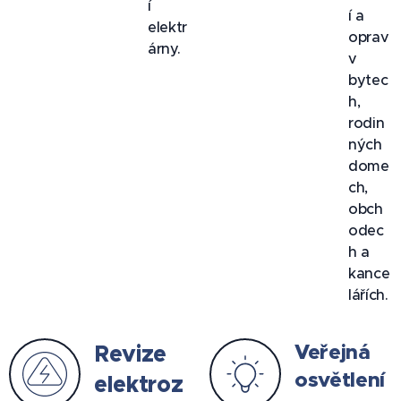
í
í a
elektr
oprav
árny.
v
bytec
h,
rodin
ných
dome
ch,
obch
odec
h a
kance
lářích.
Veřejná
Revize
osvětlení
elektroz