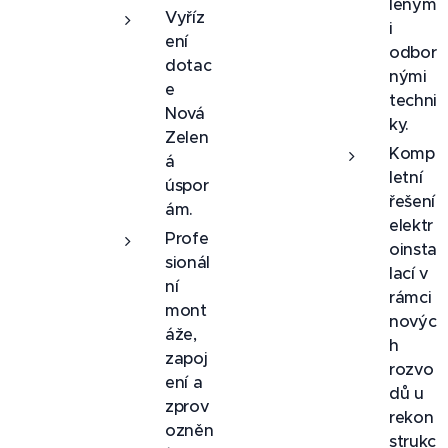
leným
Vyříz
i
ení
odbor
dotac
nými
e
techni
Nová
ky.
Zelen
Komp
á
letní
úspor
řešení
ám.
elektr
Profe
oinsta
sionál
lací v
ní
rámci
mont
novýc
áže,
h
zapoj
rozvo
ení a
dů u
zprov
rekon
ozněn
strukc