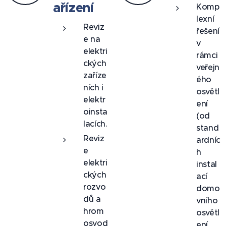
ařízení
Komp
lexní
Reviz
řešení
e na
v
elektri
rámci
ckých
veřejn
zaříze
ého
ních i
osvětl
elektr
ení
oinsta
(od
lacích.
stand
Reviz
ardníc
e
h
elektri
instal
ckých
ací
rozvo
domo
dů a
vního
hrom
osvětl
osvod
ení,