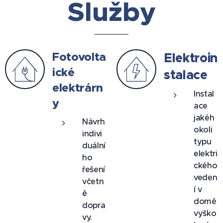
Služby
Fotovolta
Elektroin
ické
stalace
elektrárn
Instal
y
ace
jakéh
Návrh
okoli
indivi
typu
duální
elektri
ho
ckého
řešení
veden
včetn
í v
ě
domě
dopra
vyško
vy.