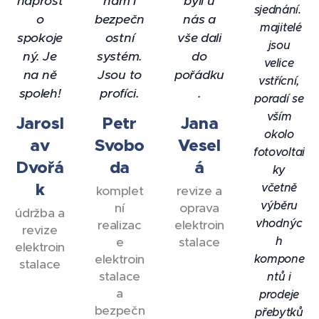
naprost
nám i
byli u
sjednání.
o
bezpečn
nás a
majitelé
spokoje
ostní
vše dali
jsou
ný. Je
systém.
do
velice
na ně
Jsou to
pořádku
vstřícní,
spoleh!
profíci.
.
poradí se
vším
Jarosl
Petr
Jana
okolo
av
Svobo
Vesel
fotovoltai
Dvořá
da
á
ky
k
včetně
komplet
revize a
výběru
ní
oprava
údržba a
vhodnýc
realizac
elektroin
revize
h
e
stalace
elektroin
elektroin
kompone
stalace
stalace
ntů i
a
prodeje
bezpečn
přebytků