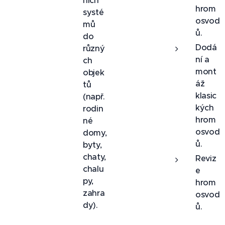
ních
hrom
systé
osvod
mů
ů.
do
Dodá
různý
ní a
ch
mont
objek
áž
tů
klasic
(např.
kých
rodin
hrom
né
osvod
domy,
ů.
byty,
chaty,
Reviz
chalu
e
py,
hrom
zahra
osvod
dy).
ů.