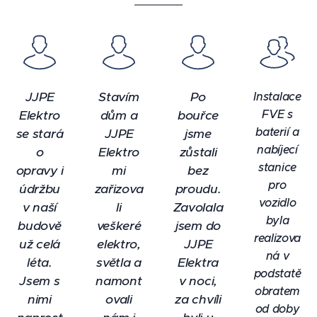
JJPE
Stavím
Po
Instalace
FVE s
Elektro
dům a
bouřce
baterií a
se stará
JJPE
jsme
nabíjecí
o
Elektro
zůstali
stanice
opravy i
mi
bez
pro
údržbu
zařizova
proudu.
vozidlo
v naší
li
Zavolala
byla
budově
veškeré
jsem do
realizova
už celá
elektro,
JJPE
ná v
léta.
světla a
Elektra
podstatě
Jsem s
namont
v noci,
obratem
nimi
ovali
za chvíli
od doby