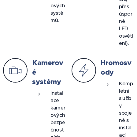
ových
přes
systé
úspor
mů.
né
LED
osvětl
ení).
Kamerov
Hromosv
é
ody
systémy
Komp
letní
Instal
služb
ace
y
kamer
spoje
ových
né s
bezpe
instal
čnost
ací